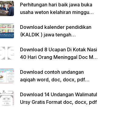
Perhitungan hari baik jawa buka
usaha weton kelahiran minggu
pon
Download kalender pendidikan
(KALDIK ) jawa tengah
2022/2023 pdf
Download 8 Ucapan Di Kotak Nasi
40 Hari Orang Meninggal Doc Ms.
Word Siap Edit
Download contoh undangan
aqiqah word, doc, docx, pdf
kosong siap edit
Download 14 Undangan Walimatul
Ursy Gratis Format doc, docx, pdf