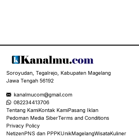
Soroyudan, Tegalrejo, Kabupaten Magelang
Jawa Tengah 56192
kanalmucom@gmail.com
08
2234413706
Tentang Kami
Kontak Kami
Pasang Iklan
Pedoman Media Siber
Terms and Conditions
Privacy Policy
Netizen
PNS dan PPPK
Unik
Magelang
Wisata
Kuliner