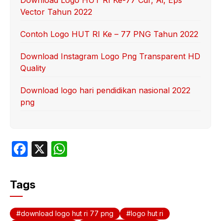
Vector Tahun 2022
Contoh Logo HUT RI Ke – 77 PNG Tahun 2022
Download Instagram Logo Png Transparent HD
Quality
Download logo hari pendidikan nasional 2022
png
F
X
W
a
h
c
at
Tags
e
s
b
A
download logo hut ri 77 png
logo hut ri