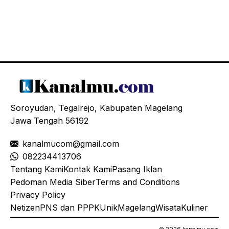
Soroyudan, Tegalrejo, Kabupaten Magelang
Jawa Tengah 56192
kanalmucom@gmail.com
08
2234413706
Tentang Kami
Kontak Kami
Pasang Iklan
Pedoman Media Siber
Terms and Conditions
Privacy Policy
Netizen
PNS dan PPPK
Unik
Magelang
Wisata
Kuliner
© 2026 kanalmu.com