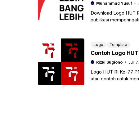
Muhammad Yusuf
Download Logo HUT R
publikasi memperingati
kemerdekaan indonesi
Logo
Template
Rizki Sugiono
Juli 7
Logo HUT RI Ke-77 PNG 
atau contoh untuk mem
banner,