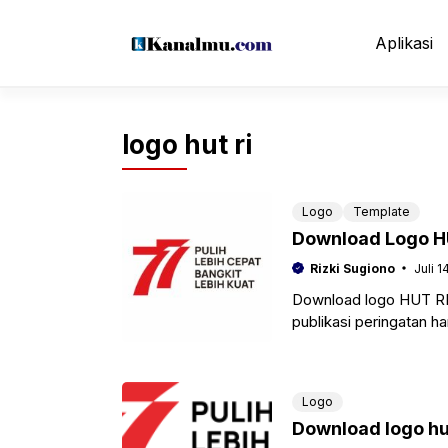
Langsung
ke
Aplikasi
isi
logo hut ri
Logo
Template
Download Logo HU
Rizki Sugiono
Juli 1
Download logo HUT RI
publikasi peringatan h
2022. Dimana kita keta
Logo
Download logo hut