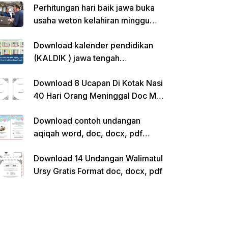
Perhitungan hari baik jawa buka
usaha weton kelahiran minggu
pon
Download kalender pendidikan
(KALDIK ) jawa tengah
2022/2023 pdf
Download 8 Ucapan Di Kotak Nasi
40 Hari Orang Meninggal Doc Ms.
Word Siap Edit
Download contoh undangan
aqiqah word, doc, docx, pdf
kosong siap edit
Download 14 Undangan Walimatul
Ursy Gratis Format doc, docx, pdf