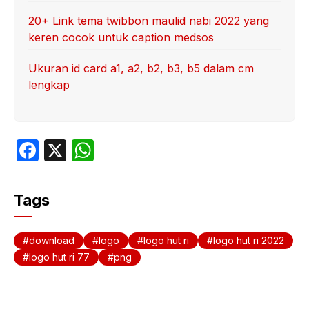
20+ Link tema twibbon maulid nabi 2022 yang
keren cocok untuk caption medsos
Ukuran id card a1, a2, b2, b3, b5 dalam cm
lengkap
F
X
W
a
h
c
at
Tags
e
s
b
A
download
logo
logo hut ri
logo hut ri 2022
o
p
logo hut ri 77
png
o
p
k