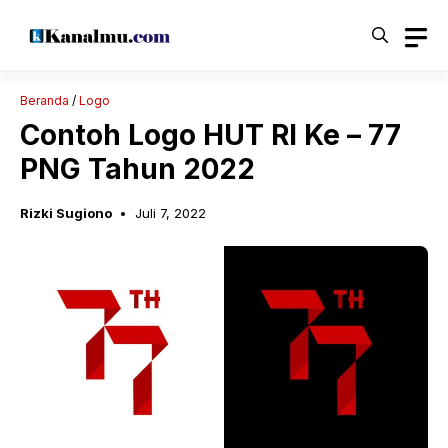
Langsung
ke
isi
Beranda
/
Logo
Contoh Logo HUT RI Ke – 77
PNG Tahun 2022
Rizki Sugiono
Juli 7, 2022