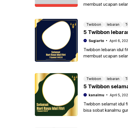
membuat ucapan selamat
ini
Twibbon
lebaran
T
5 Twibbon lebaran
Sugiarto
April 6, 20
Twibbon lebaran idul f
membuat ucapan selamat
pada
Twibbon
lebaran
T
5 Twibbon selamat
kanalmu
April 5, 20
Twibbon selamat idul f
bisa sobat kanalmu gu
ditempat kamu