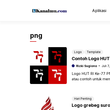
Langsung
ke
Aplikasi
isi
png
Logo
Template
Rizki Sugiono
Juli 7
Logo HUT RI Ke-77 PNG 
atau contoh untuk mem
banner,
Hari Penting
Logo grebeg sur