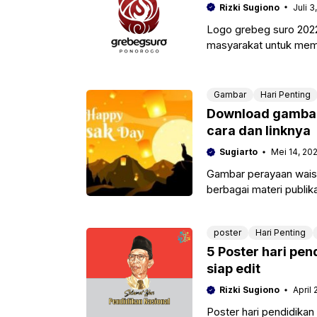
Rizki Sugiono
Juli 3
Logo grebeg suro 202
masyarakat untuk memb
ini. Dengan demikian 
Gambar
Hari Penting
Download gambar 
cara dan linknya
Sugiarto
Mei 14, 20
Gambar perayaan wais
berbagai materi publik
sejenisnya baik nantiny
poster
Hari Penting
5 Poster hari pen
siap edit
Rizki Sugiono
April 
Poster hari pendidika