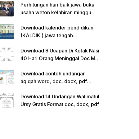
Perhitungan hari baik jawa buka
usaha weton kelahiran minggu
pon
Download kalender pendidikan
(KALDIK ) jawa tengah
2022/2023 pdf
Download 8 Ucapan Di Kotak Nasi
40 Hari Orang Meninggal Doc Ms.
Word Siap Edit
Download contoh undangan
aqiqah word, doc, docx, pdf
kosong siap edit
Download 14 Undangan Walimatul
Ursy Gratis Format doc, docx, pdf