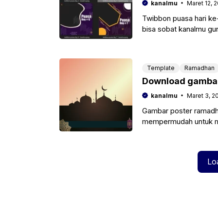
kanalmu
Maret 12, 
Twibbon puasa hari ke
bisa sobat kanalmu gu
puasa
Template
Ramadhan
Download gambar
kanalmu
Maret 3, 2
Gambar poster ramadh
mempermudah untuk me
background ucapan ra
Lo