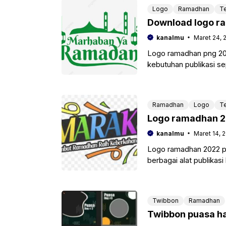
Logo
Ramadhan
T
Download logo ra
kanalmu
Maret 24, 
Logo ramadhan png 20
kebutuhan publikasi se
maupun baliho, dengan
Ramadhan
Logo
T
Logo ramadhan 2
kanalmu
Maret 14, 
Logo ramadhan 2022 p
berbagai alat publikas
twibbon, poster, spand
Twibbon
Ramadhan
Twibbon puasa ha