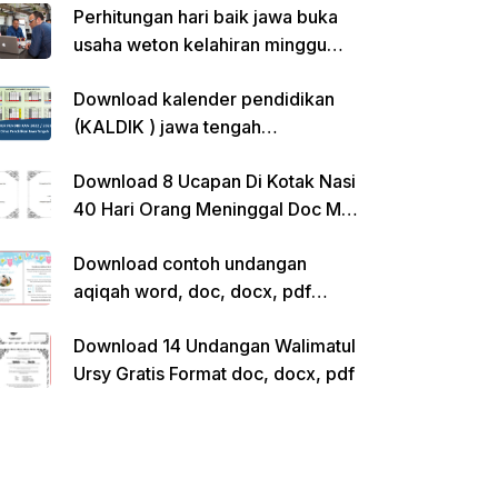
Perhitungan hari baik jawa buka
usaha weton kelahiran minggu
pon
Download kalender pendidikan
(KALDIK ) jawa tengah
2022/2023 pdf
Download 8 Ucapan Di Kotak Nasi
40 Hari Orang Meninggal Doc Ms.
Word Siap Edit
Download contoh undangan
aqiqah word, doc, docx, pdf
kosong siap edit
Download 14 Undangan Walimatul
Ursy Gratis Format doc, docx, pdf