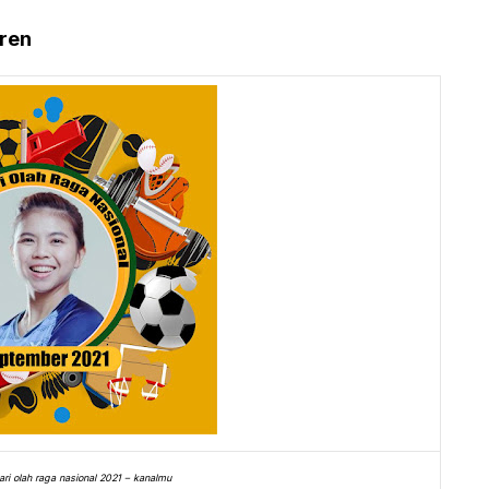
ren
ri olah raga nasional 2021 – kanalmu