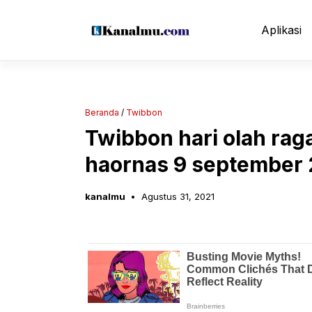
Langsung
ke
Aplikasi
isi
Beranda
/
Twibbon
Twibbon hari olah rag
haornas 9 september 
kanalmu
Agustus 31, 2021