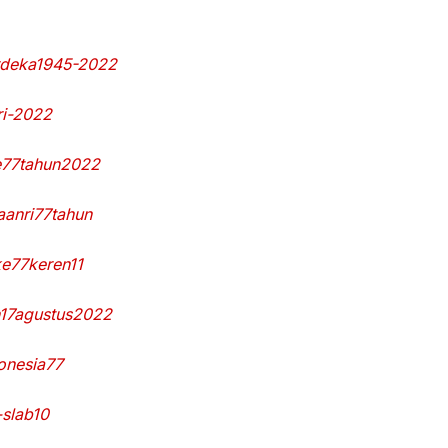
rdeka1945-2022
ri-2022
e77tahun2022
aanri77tahun
ke77keren11
n17agustus2022
onesia77
-slab10