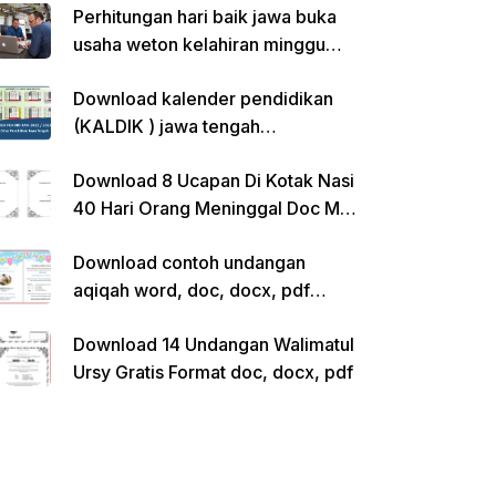
Perhitungan hari baik jawa buka
usaha weton kelahiran minggu
pon
Download kalender pendidikan
(KALDIK ) jawa tengah
2022/2023 pdf
Download 8 Ucapan Di Kotak Nasi
40 Hari Orang Meninggal Doc Ms.
Word Siap Edit
Download contoh undangan
aqiqah word, doc, docx, pdf
kosong siap edit
Download 14 Undangan Walimatul
Ursy Gratis Format doc, docx, pdf