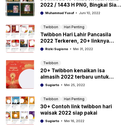
2022 / 1443 H PNG, Bingkai Siap
Upload Twibbonize
Muhammad Yusuf
Juni 10, 2022
Twibbon
Hari Penting
Twibbon Hari Lahir Pancasila
2022 Terkeren, 20+ linknya
Berikut Ini !
Rizki Sugiono
Mei 31, 2022
Twibbon
20+ Twibbon kenaikan isa
almasih 2022 terbaru untuk
status dan caption media sosial
Sugiarto
Mei 25, 2022
Twibbon
Hari Penting
30+ Contoh link twibbon hari
waisak 2022 siap pakai
Sugiarto
Mei 16, 2022