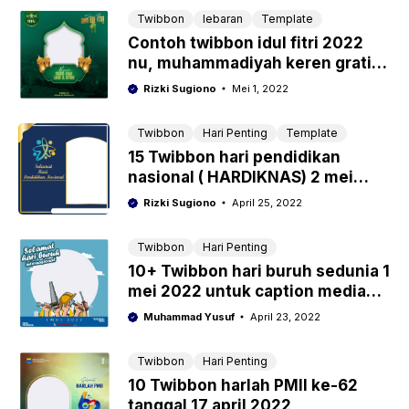
Twibbon
lebaran
Template
Contoh twibbon idul fitri 2022
nu, muhammadiyah keren gratis
download
Rizki Sugiono
Mei 1, 2022
Twibbon
Hari Penting
Template
15 Twibbon hari pendidikan
nasional ( HARDIKNAS) 2 mei
2022
Rizki Sugiono
April 25, 2022
Twibbon
Hari Penting
10+ Twibbon hari buruh sedunia 1
mei 2022 untuk caption media
sosial
Muhammad Yusuf
April 23, 2022
Twibbon
Hari Penting
10 Twibbon harlah PMII ke-62
tanggal 17 april 2022