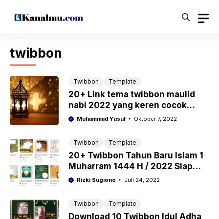
Langsung
ke
isi
twibbon
Twibbon
Template
20+ Link tema twibbon maulid
nabi 2022 yang keren cocok
untuk caption medsos
Muhammad Yusuf
Oktober 7, 2022
Twibbon
Template
20+ Twibbon Tahun Baru Islam 1
Muharram 1444 H / 2022 Siap
Untuk Photo Profil
Rizki Sugiono
Juli 24, 2022
Twibbon
Template
Download 10 Twibbon Idul Adha