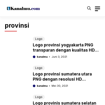
Langsung
ke
isi
provinsi
Logo
Logo provinsi yogyakarta PNG
transparan dengan kualitas HD
ukuran resolusi 1280 X 720
kanalmu
Juni 3, 2021
Logo
Logo provinsi sumatera utara
PNG dengan resolusi HD
background transparan siap
kanalmu
Mei 30, 2021
pakai
Logo
Logo provinis sumatera selatan