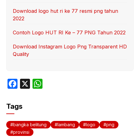
Download logo hut ri ke 77 resmi png tahun
2022
Contoh Logo HUT RI Ke – 77 PNG Tahun 2022
Download Instagram Logo Png Transparent HD
Quality
F
X
W
a
h
c
at
Tags
e
s
b
A
bangka belitung
lambang
logo
png
o
p
provinsi