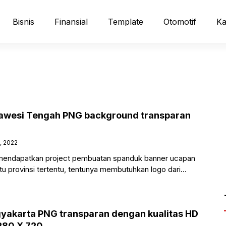
Bisnis
Finansial
Template
Otomotif
Ka
lawesi Tengah PNG background transparan
, 2022
 mendapatkan project pembuatan spanduk banner ucapan
atu provinsi tertentu, tentunya membutuhkan logo dari
 dapat kamu
gyakarta PNG transparan dengan kualitas HD
ukuran resolusi 1280 X 720