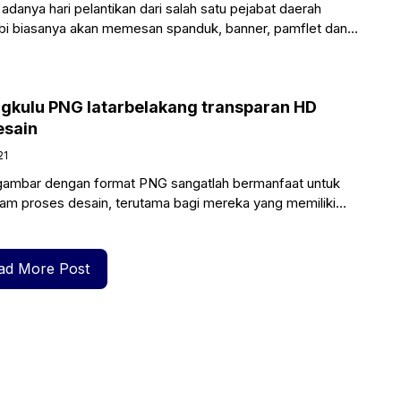
adanya hari pelantikan dari salah satu pejabat daerah
bi biasanya akan memesan spanduk, banner, pamflet dan
ngkulu PNG latarbelakang transparan HD
esain
21
 gambar dengan format PNG sangatlah bermanfaat untuk
am proses desain, terutama bagi mereka yang memiliki
juga sablon.
ad More Post