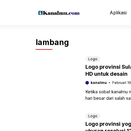
Langsung
ke
Aplikasi
isi
lambang
Logo
Logo provinsi Su
HD untuk desain
kanalmu
Februari 19
Ketika sobat kanalmu
hari besar dari salah s
instansi tersebut yang
Logo
Logo provinsi yo