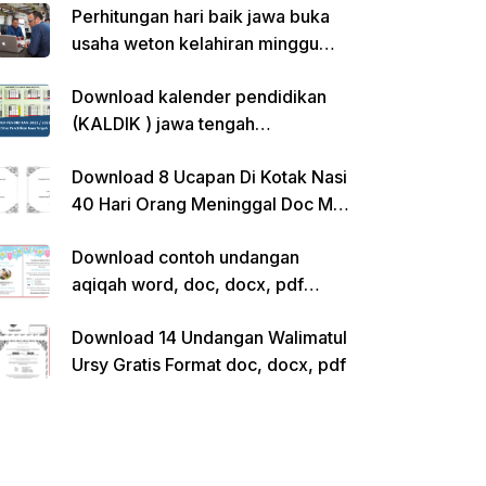
Perhitungan hari baik jawa buka
usaha weton kelahiran minggu
pon
Download kalender pendidikan
(KALDIK ) jawa tengah
2022/2023 pdf
Download 8 Ucapan Di Kotak Nasi
40 Hari Orang Meninggal Doc Ms.
Word Siap Edit
Download contoh undangan
aqiqah word, doc, docx, pdf
kosong siap edit
Download 14 Undangan Walimatul
Ursy Gratis Format doc, docx, pdf