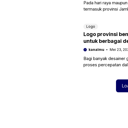
Pada hari raya maupun 
termasuk provinsi Jam
juga brosur untuk
Logo
Logo provinsi be
untuk berbagai d
kanalmu
Mei 23, 20
Bagi banyak desainer
proses percepatan dal
usaha percetakan dan 
Lo