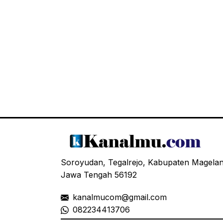
Soroyudan, Tegalrejo, Kabupaten Magela
Jawa Tengah 56192
kanalmucom@gmail.com
08
2234413706