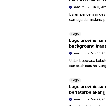
kanalmu
Juni 3, 202
Dalam pengerjaan desai
dan juga dari instansi
perlu menampilkan log
Logo
Logo provinsi su
background trans
kanalmu
Mei 30, 20
Untuk beberapa kebutu
dan salah satu hal yan
spanduk banner, cust
Logo
Logo provinis su
berlatarbelakang
kanalmu
Mei 29, 20