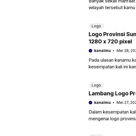
Banyak sekali manfaat d
wilayah tersebut kamu
kebutuhan. Adapun be
Logo
Logo Provinsi Su
1280 x 720 pixel
kanalmu
Mei 28, 20
Pada ulasan kanamu ka
kesempatan kali ini k
provinsi Sumatera
Logo
Lambang Logo Pro
kanalmu
Mei 27, 20
Dalam kesempatan kali
mengenai logo provins
kebutuhan desain. Ad