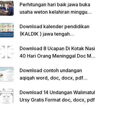
Perhitungan hari baik jawa buka
usaha weton kelahiran minggu
pon
Download kalender pendidikan
(KALDIK ) jawa tengah
2022/2023 pdf
Download 8 Ucapan Di Kotak Nasi
40 Hari Orang Meninggal Doc Ms.
Word Siap Edit
Download contoh undangan
aqiqah word, doc, docx, pdf
kosong siap edit
Download 14 Undangan Walimatul
Ursy Gratis Format doc, docx, pdf