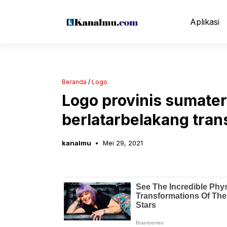
Langsung
ke
Aplikasi
isi
Beranda
/
Logo
Logo provinis sumater
berlatarbelakang tra
kanalmu
Mei 29, 2021