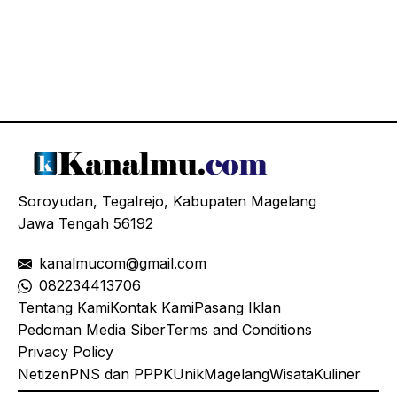
Soroyudan, Tegalrejo, Kabupaten Magelang
Jawa Tengah 56192
kanalmucom@gmail.com
08
2234413706
Tentang Kami
Kontak Kami
Pasang Iklan
Pedoman Media Siber
Terms and Conditions
Privacy Policy
Netizen
PNS dan PPPK
Unik
Magelang
Wisata
Kuliner