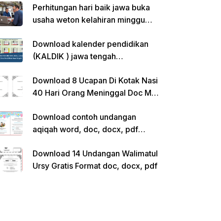
Perhitungan hari baik jawa buka
usaha weton kelahiran minggu
pon
Download kalender pendidikan
(KALDIK ) jawa tengah
2022/2023 pdf
Download 8 Ucapan Di Kotak Nasi
40 Hari Orang Meninggal Doc Ms.
Word Siap Edit
Download contoh undangan
aqiqah word, doc, docx, pdf
kosong siap edit
Download 14 Undangan Walimatul
Ursy Gratis Format doc, docx, pdf