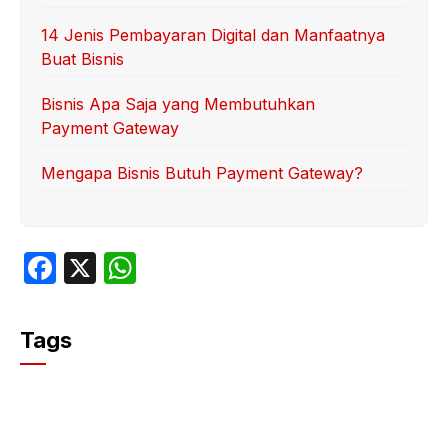
14 Jenis Pembayaran Digital dan Manfaatnya
Buat Bisnis
Bisnis Apa Saja yang Membutuhkan
Payment Gateway
Mengapa Bisnis Butuh Payment Gateway?
F
X
W
a
h
c
at
Tags
e
s
b
A
o
p