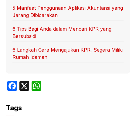
5 Manfaat Penggunaan Aplikasi Akuntansi yang
Jarang Dibicarakan
6 Tips Bagi Anda dalam Mencari KPR yang
Bersubsidi
6 Langkah Cara Mengajukan KPR, Segera Miliki
Rumah Idaman
F
X
W
a
h
c
at
Tags
e
s
b
A
o
p