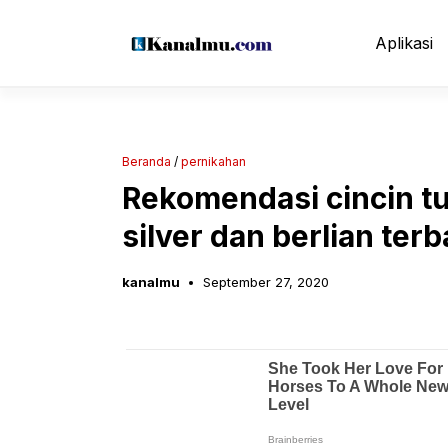
Langsung
ke
Aplikasi
isi
Beranda
/
pernikahan
Rekomendasi cincin t
silver dan berlian terb
kanalmu
September 27, 2020