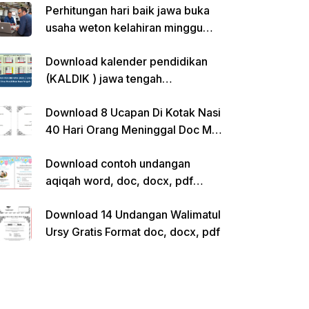
Perhitungan hari baik jawa buka
usaha weton kelahiran minggu
pon
Download kalender pendidikan
(KALDIK ) jawa tengah
2022/2023 pdf
Download 8 Ucapan Di Kotak Nasi
40 Hari Orang Meninggal Doc Ms.
Word Siap Edit
Download contoh undangan
aqiqah word, doc, docx, pdf
kosong siap edit
Download 14 Undangan Walimatul
Ursy Gratis Format doc, docx, pdf