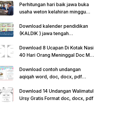
Perhitungan hari baik jawa buka
usaha weton kelahiran minggu
pon
Download kalender pendidikan
(KALDIK ) jawa tengah
2022/2023 pdf
Download 8 Ucapan Di Kotak Nasi
40 Hari Orang Meninggal Doc Ms.
Word Siap Edit
Download contoh undangan
aqiqah word, doc, docx, pdf
kosong siap edit
Download 14 Undangan Walimatul
Ursy Gratis Format doc, docx, pdf