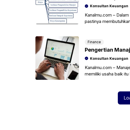
Konsultan Keuangan
Kanalmu.com – Dalam 
pastinya membutuhkan b
melalui ulasan ini kami
Finance
Pengertian Mana
Konsultan Keuangan
Kanalmu.com – Manajem
memiliki usaha baik i
menganalisa kesehatan
Lo