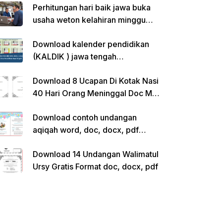
Perhitungan hari baik jawa buka
usaha weton kelahiran minggu
pon
Download kalender pendidikan
(KALDIK ) jawa tengah
2022/2023 pdf
Download 8 Ucapan Di Kotak Nasi
40 Hari Orang Meninggal Doc Ms.
Word Siap Edit
Download contoh undangan
aqiqah word, doc, docx, pdf
kosong siap edit
Download 14 Undangan Walimatul
Ursy Gratis Format doc, docx, pdf