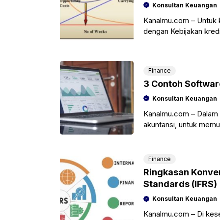
Konsultan Keuangan
Kanalmu.com – Untuk ke
dengan Kebijakan kredi
akan mempermudah
Finance
3 Contoh Softwar
Konsultan Keuangan
Kanalmu.com – Dalam 
akuntansi, untuk mem
demikian kamu akan g
Finance
Ringkasan Konverg
Standards (IFRS)
Konsultan Keuangan
Kanalmu.com – Di kesem