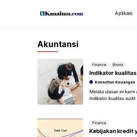
Langsung
ke
Aplikasi
isi
Akuntansi
Finance
Bisnis
Indikator kualit
Konsultan Keuangan
Melalui ulasan ini kami
Indikator kualitas aud
bahan untuk memperk
Finance
Kebijakan kredit 