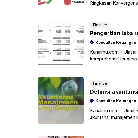
Ringkasan Konvergensi 
mana akan membantu
Finance
Pengertian laba 
Konsultan Keuangan
Kanalmu.com – Ulasan k
komprehensif lengkap 
ini kami harapkan kam
Finance
Definisi akuntan
Konsultan Keuangan
Kanalmu.com – Untuk s
akuntansi manajemen li
salah satu referensi te