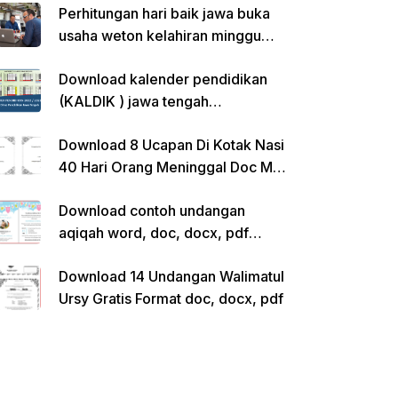
Perhitungan hari baik jawa buka
usaha weton kelahiran minggu
pon
Download kalender pendidikan
(KALDIK ) jawa tengah
2022/2023 pdf
Download 8 Ucapan Di Kotak Nasi
40 Hari Orang Meninggal Doc Ms.
Word Siap Edit
Download contoh undangan
aqiqah word, doc, docx, pdf
kosong siap edit
Download 14 Undangan Walimatul
Ursy Gratis Format doc, docx, pdf