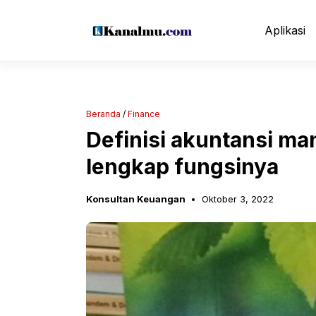
Langsung
ke
Aplikasi
isi
Beranda
/
Finance
Definisi akuntansi m
lengkap fungsinya
Konsultan Keuangan
Oktober 3, 2022