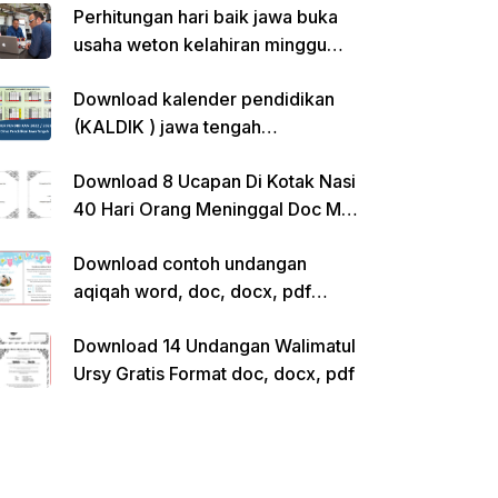
Perhitungan hari baik jawa buka
usaha weton kelahiran minggu
pon
Download kalender pendidikan
(KALDIK ) jawa tengah
2022/2023 pdf
Download 8 Ucapan Di Kotak Nasi
40 Hari Orang Meninggal Doc Ms.
Word Siap Edit
Download contoh undangan
aqiqah word, doc, docx, pdf
kosong siap edit
Download 14 Undangan Walimatul
Ursy Gratis Format doc, docx, pdf