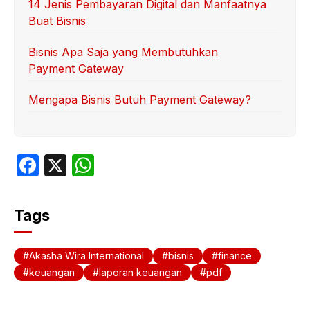
14 Jenis Pembayaran Digital dan Manfaatnya
Buat Bisnis
Bisnis Apa Saja yang Membutuhkan
Payment Gateway
Mengapa Bisnis Butuh Payment Gateway?
F
X
W
a
h
c
at
Tags
e
s
b
A
Akasha Wira International
bisnis
finance
o
p
keuangan
laporan keuangan
pdf
o
p