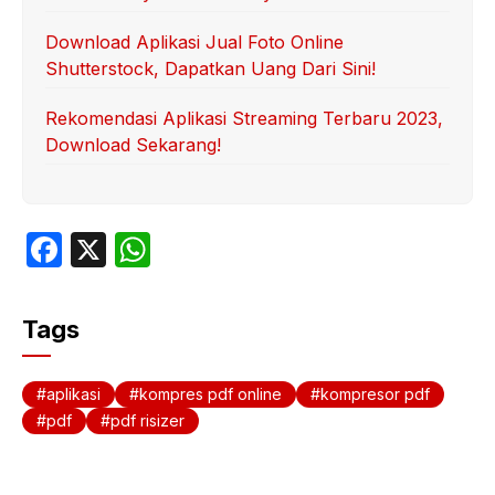
Download Aplikasi Jual Foto Online
Shutterstock, Dapatkan Uang Dari Sini!
Rekomendasi Aplikasi Streaming Terbaru 2023,
Download Sekarang!
F
X
W
a
h
c
at
Tags
e
s
b
A
aplikasi
kompres pdf online
kompresor pdf
o
p
pdf
pdf risizer
o
p