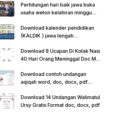
Perhitungan hari baik jawa buka
usaha weton kelahiran minggu
pon
Download kalender pendidikan
(KALDIK ) jawa tengah
2022/2023 pdf
Download 8 Ucapan Di Kotak Nasi
40 Hari Orang Meninggal Doc Ms.
Word Siap Edit
Download contoh undangan
aqiqah word, doc, docx, pdf
kosong siap edit
Download 14 Undangan Walimatul
Ursy Gratis Format doc, docx, pdf