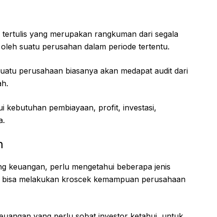
 tertulis yang merupakan rangkuman dari segala
n oleh suatu perusahan dalam periode tertentu.
atu perusahaan biasanya akan medapat audit dari
ah.
 kebutuhan pembiayaan, profit, investasi,
a.
n
ng keuangan, perlu mengetahui beberapa jenis
u bisa melakukan kroscek kemampuan perusahaan
keuangan yang perlu sobat investor ketahui, untuk