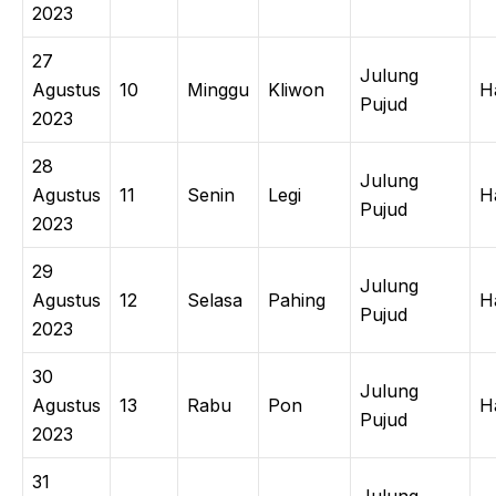
2023
27
Julung
Agustus
10
Minggu
Kliwon
H
Pujud
2023
28
Julung
Agustus
11
Senin
Legi
H
Pujud
2023
29
Julung
Agustus
12
Selasa
Pahing
H
Pujud
2023
30
Julung
Agustus
13
Rabu
Pon
H
Pujud
2023
31
Julung