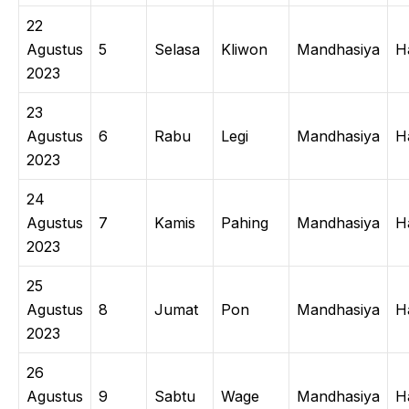
22
Agustus
5
Selasa
Kliwon
Mandhasiya
H
2023
23
Agustus
6
Rabu
Legi
Mandhasiya
H
2023
24
Agustus
7
Kamis
Pahing
Mandhasiya
H
2023
25
Agustus
8
Jumat
Pon
Mandhasiya
H
2023
26
Agustus
9
Sabtu
Wage
Mandhasiya
H