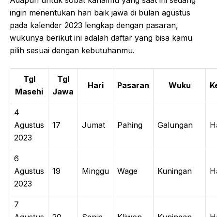
ingin menentukan hari baik jawa di bulan agustus
pada kalender 2023 lengkap dengan pasaran,
wukunya berikut ini adalah daftar yang bisa kamu
pilih sesuai dengan kebutuhanmu.
Tgl
Tgl
Hari
Pasaran
Wuku
K
Masehi
Jawa
4
Agustus
17
Jumat
Pahing
Galungan
H
2023
6
Agustus
19
Minggu
Wage
Kuningan
H
2023
7
Agustus
20
Senin
Kliwon
Kuningan
H