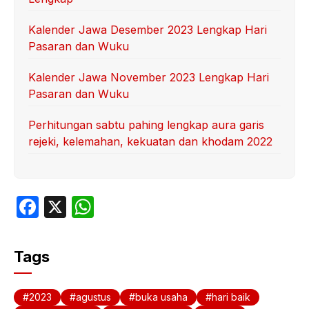
Kalender Jawa Desember 2023 Lengkap Hari
Pasaran dan Wuku
Kalender Jawa November 2023 Lengkap Hari
Pasaran dan Wuku
Perhitungan sabtu pahing lengkap aura garis
rejeki, kelemahan, kekuatan dan khodam 2022
F
X
W
a
h
c
at
Tags
e
s
b
A
2023
agustus
buka usaha
hari baik