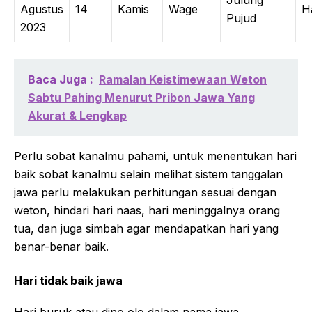
Agustus
14
Kamis
Wage
H
Pujud
2023
Baca Juga :
Ramalan Keistimewaan Weton
Sabtu Pahing Menurut Pribon Jawa Yang
Akurat & Lengkap
Perlu sobat kanalmu pahami, untuk menentukan hari
baik sobat kanalmu selain melihat sistem tanggalan
jawa perlu melakukan perhitungan sesuai dengan
weton, hindari hari naas, hari meninggalnya orang
tua, dan juga simbah agar mendapatkan hari yang
benar-benar baik.
Hari tidak baik jawa
Hari buruk atau dino olo dalam nama jawa