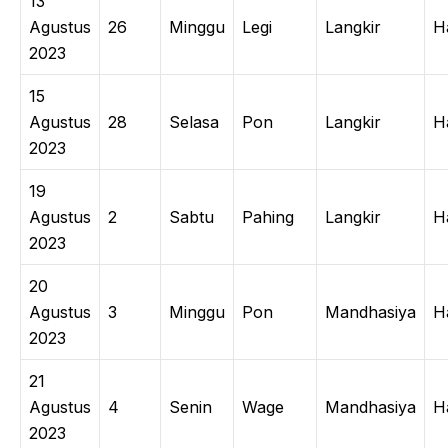
13
Agustus
26
Minggu
Legi
Langkir
H
2023
15
Agustus
28
Selasa
Pon
Langkir
H
2023
19
Agustus
2
Sabtu
Pahing
Langkir
H
2023
20
Agustus
3
Minggu
Pon
Mandhasiya
H
2023
21
Agustus
4
Senin
Wage
Mandhasiya
H
2023