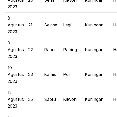
2023
8
Agustus
21
Selasa
Legi
Kuningan
H
2023
9
Agustus
22
Rabu
Pahing
Kuningan
H
2023
10
Agustus
23
Kamis
Pon
Kuningan
H
2023
12
Agustus
25
Sabtu
Kliwon
Kuningan
H
2023