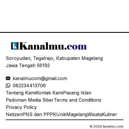
Soroyudan, Tegalrejo, Kabupaten Magelang
Jawa Tengah 56192
kanalmucom@gmail.com
08
2234413706
Tentang Kami
Kontak Kami
Pasang Iklan
Pedoman Media Siber
Terms and Conditions
Privacy Policy
Netizen
PNS dan PPPK
Unik
Magelang
Wisata
Kuliner
© 2026 kanalmu.com