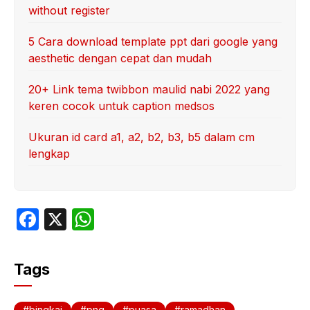
without register
5 Cara download template ppt dari google yang
aesthetic dengan cepat dan mudah
20+ Link tema twibbon maulid nabi 2022 yang
keren cocok untuk caption medsos
Ukuran id card a1, a2, b2, b3, b5 dalam cm
lengkap
F
X
W
a
h
c
at
Tags
e
s
b
A
bingkai
png
puasa
ramadhan