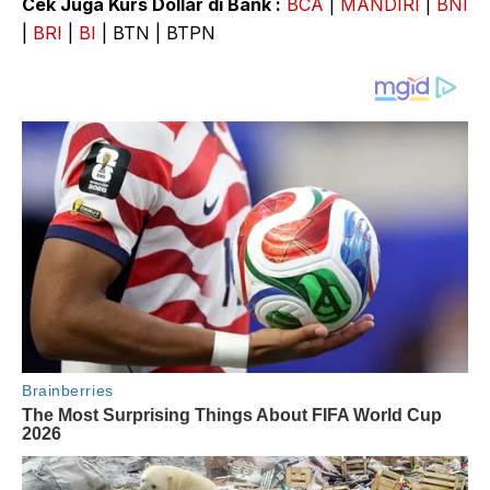
Cek Juga Kurs Dollar di Bank :
BCA
|
MANDIRI
|
BNI
|
BRI
|
BI
| BTN | BTPN