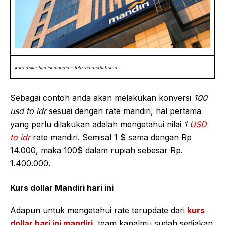
kurs dollar hari ini mandiri – foto via mediabumn
Sebagai contoh anda akan melakukan konversi
100
usd to idr
sesuai dengan rate mandiri, hal pertama
yang perlu dilakukan adalah mengetahui nilai
1
USD
to idr
rate mandiri. Semisal 1 $ sama dengan Rp
14.000, maka 100$ dalam rupiah sebesar Rp.
1.400.000.
Kurs dollar Mandiri hari ini
Adapun untuk mengetahui rate terupdate dari
kurs
dollar hari ini mandiri
, team kanalmu sudah sediakan