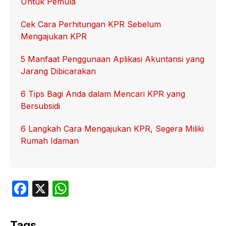
Untuk Pemula
Cek Cara Perhitungan KPR Sebelum
Mengajukan KPR
5 Manfaat Penggunaan Aplikasi Akuntansi yang
Jarang Dibicarakan
6 Tips Bagi Anda dalam Mencari KPR yang
Bersubsidi
6 Langkah Cara Mengajukan KPR, Segera Miliki
Rumah Idaman
F
X
W
a
h
c
at
Tags