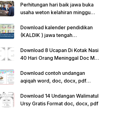
Perhitungan hari baik jawa buka
usaha weton kelahiran minggu
pon
Download kalender pendidikan
(KALDIK ) jawa tengah
2022/2023 pdf
Download 8 Ucapan Di Kotak Nasi
40 Hari Orang Meninggal Doc Ms.
Word Siap Edit
Download contoh undangan
aqiqah word, doc, docx, pdf
kosong siap edit
Download 14 Undangan Walimatul
Ursy Gratis Format doc, docx, pdf