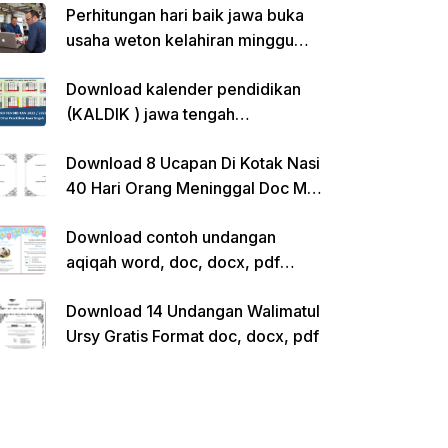
Perhitungan hari baik jawa buka
usaha weton kelahiran minggu
pon
Download kalender pendidikan
(KALDIK ) jawa tengah
2022/2023 pdf
Download 8 Ucapan Di Kotak Nasi
40 Hari Orang Meninggal Doc Ms.
Word Siap Edit
Download contoh undangan
aqiqah word, doc, docx, pdf
kosong siap edit
Download 14 Undangan Walimatul
Ursy Gratis Format doc, docx, pdf