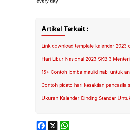
Artikel Terkait :
Link download template kalender 2023 c
Hari Libur Nasional 2023 SKB 3 Menter
15+ Contoh lomba maulid nabi untuk a
Contoh pidato hari kesaktian pancasila
Ukuran Kalender Dinding Standar Untuk
F
X
W