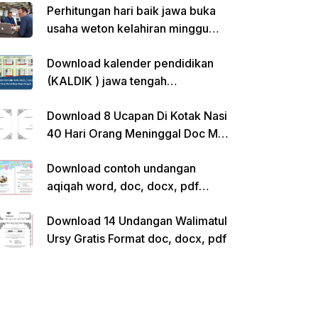
Perhitungan hari baik jawa buka
usaha weton kelahiran minggu
pon
Download kalender pendidikan
(KALDIK ) jawa tengah
2022/2023 pdf
Download 8 Ucapan Di Kotak Nasi
40 Hari Orang Meninggal Doc Ms.
Word Siap Edit
Download contoh undangan
aqiqah word, doc, docx, pdf
kosong siap edit
Download 14 Undangan Walimatul
Ursy Gratis Format doc, docx, pdf