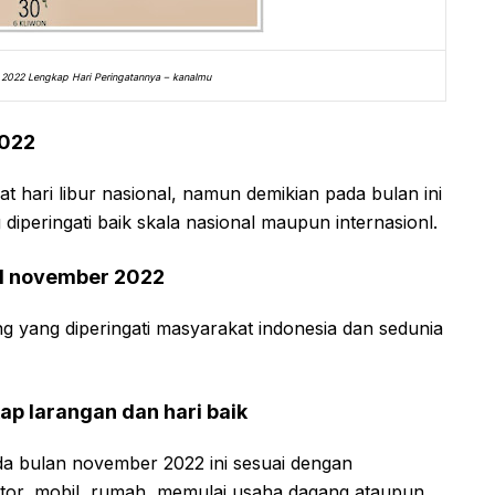
2022 Lengkap Hari Peringatannya – kanalmu
2022
t hari libur nasional, namun demikian pada bulan ini
diperingati baik skala nasional maupun internasionl.
al november 2022
ing yang diperingati masyarakat indonesia dan sedunia
p larangan dan hari baik
a bulan november 2022 ini sesuai dengan
or, mobil, rumah, memulai usaha dagang ataupun