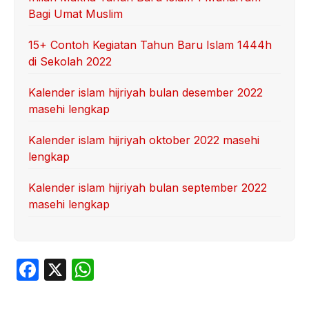
Bagi Umat Muslim
15+ Contoh Kegiatan Tahun Baru Islam 1444h
di Sekolah 2022
Kalender islam hijriyah bulan desember 2022
masehi lengkap
Kalender islam hijriyah oktober 2022 masehi
lengkap
Kalender islam hijriyah bulan september 2022
masehi lengkap
F
X
W
a
h