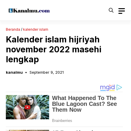
Langsung
ke
isi
Beranda
/
kalender islam
Kalender islam hijriyah
november 2022 masehi
lengkap
kanalmu
September 9, 2021