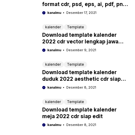
format cdr, psd, eps, ai, pdf, png,
jpg lengkap jawa hijriyah
kanalmu
Desember 17, 2021
kalender
Template
Download template kalender
2022 cdr vector lengkap jawa
hijriyah siap cetak gratis 100%
kanalmu
Desember 9, 2021
kalender
Template
Download template kalender
duduk 2022 aesthetic cdr siap
cetak
kanalmu
Desember 8, 2021
kalender
Template
Download template kalender
meja 2022 cdr siap edit
kanalmu
Desember 8, 2021