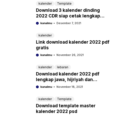
kalender
Template
Download 3 kalender dinding
2022 CDR siap cetak lengkap
tutorial pembuatannya
kanalmu
Desember 7, 2021
kalender
Link download kalender 2022 pdf
gratis
kanalmu
November 26, 2021
kalender
lebaran
Download kalender 2022 pdf
lengkap jawa, hijriyah dan
tanggal merah libur nasional
kanalmu
November 18, 2021
kalender
Template
Download template master
kalender 2022 psd