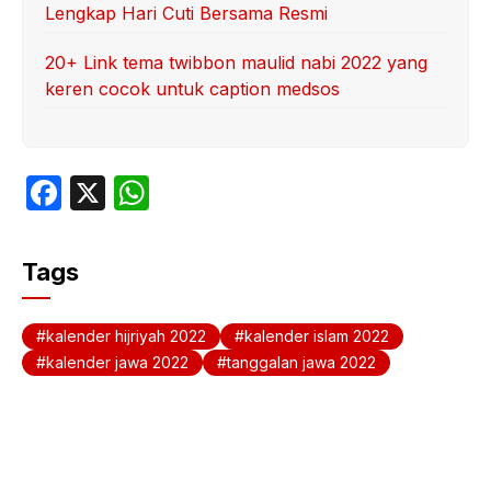
Lengkap Hari Cuti Bersama Resmi
20+ Link tema twibbon maulid nabi 2022 yang
keren cocok untuk caption medsos
F
X
W
a
h
c
at
Tags
e
s
b
A
kalender hijriyah 2022
kalender islam 2022
o
p
kalender jawa 2022
tanggalan jawa 2022
o
p
k