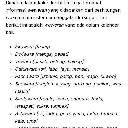
Dimana dalam kalender bali ini juga terdapat
informasi
weweran
yang didapatkan dari perhitungan
wuku dalam sistem penanggalan tersebut. Dan
berikut ini adalah
weweran
yang ada dalam kalender
bali.
Ekawara [luang]
Dwiwara [menga, pepet]
Triwara [basah, beteng, kajeng]
Caturwara [sri, laba, jaya, menala]
Pancawara [umanis, paing, pon, wage, kliwon]
Sadwara [tungleh, aryang, urukung, panilon, was,
maulu]
Saptawara [radite, soma, anggara, buda,
wrespati, sukra, tumpek]
Astawara [sri, indra, guru, yama, ludra, brahma,
kala, uma]