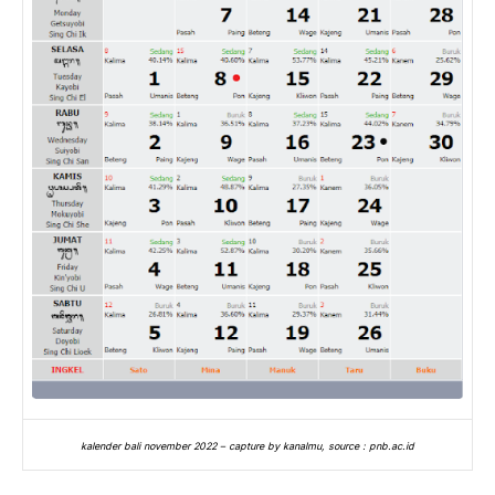
kalender bali november 2022 – capture by kanalmu, source : pnb.ac.id