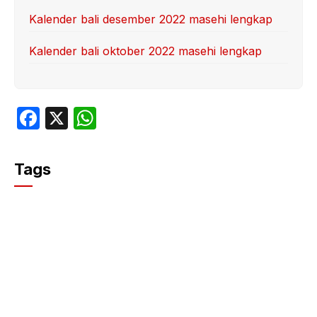
Kalender bali desember 2022 masehi lengkap
Kalender bali oktober 2022 masehi lengkap
F
X
W
a
h
c
at
Tags
e
s
b
A
o
p
o
p
k