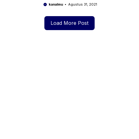
buruk dan tanggal penting
kanalmu
Agustus 31, 2021
Load More Post