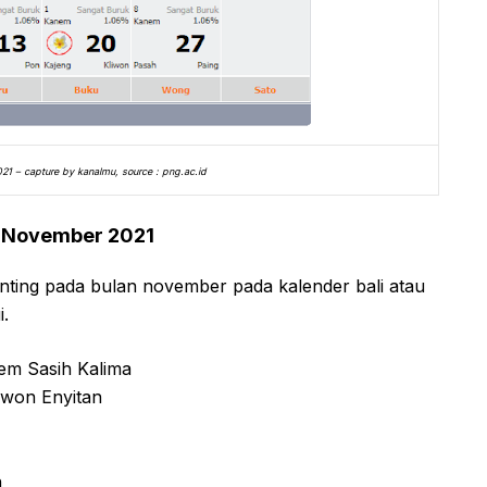
21 – capture by kanalmu, source : png.ac.id
n November 2021
penting pada bulan november pada kalender bali atau
i.
lem Sasih Kalima
liwon Enyitan
n