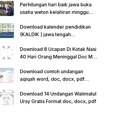
Perhitungan hari baik jawa buka
usaha weton kelahiran minggu
pon
Download kalender pendidikan
(KALDIK ) jawa tengah
2022/2023 pdf
Download 8 Ucapan Di Kotak Nasi
40 Hari Orang Meninggal Doc Ms.
Word Siap Edit
Download contoh undangan
aqiqah word, doc, docx, pdf
kosong siap edit
Download 14 Undangan Walimatul
Ursy Gratis Format doc, docx, pdf