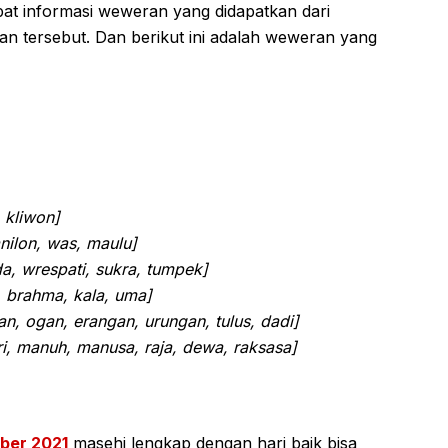
dapat informasi weweran yang didapatkan dari
n tersebut. Dan berikut ini adalah weweran yang
 kliwon]
nilon, was, maulu]
a, wrespati, sukra, tumpek]
a, brahma, kala, uma]
n, ogan, erangan, urungan, tulus, dadi]
ri, manuh, manusa, raja, dewa, raksasa]
ber 2021
masehi lengkap dengan hari baik bisa