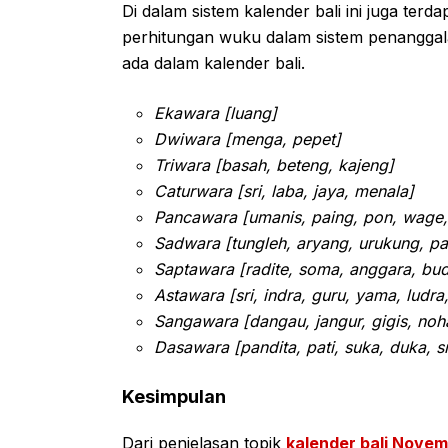
Di dalam sistem kalender bali ini juga ter
perhitungan wuku dalam sistem penanggala
ada dalam kalender bali.
Ekawara [luang]
Dwiwara [menga, pepet]
Triwara [basah, beteng, kajeng]
Caturwara [sri, laba, jaya, menala]
Pancawara [umanis, paing, pon, wage,
Sadwara [tungleh, aryang, urukung, pa
Saptawara [radite, soma, anggara, bud
Astawara [sri, indra, guru, yama, ludr
Sangawara [dangau, jangur, gigis, noha
Dasawara [pandita, pati, suka, duka, s
Kesimpulan
Dari penjelasan topik
kalender bali Novem