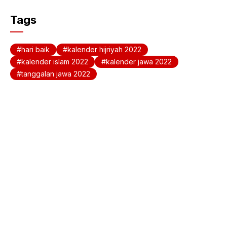
c
at
Tags
e
s
b
A
hari baik
kalender hijriyah 2022
o
p
kalender islam 2022
kalender jawa 2022
tanggalan jawa 2022
o
p
k