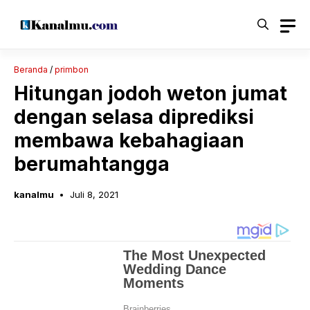
Langsung
ke
isi
Beranda
/
primbon
Hitungan jodoh weton jumat
dengan selasa diprediksi
membawa kebahagiaan
berumahtangga
kanalmu
Juli 8, 2021