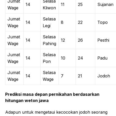
Jumat
Selasa
14
11
25
Sujanan
Wage
Kliwon
Jumat
Selasa
14
8
22
Topo
Wage
Legi
Jumat
Selasa
14
12
26
Pesthi
Wage
Pahing
Jumat
Selasa
14
10
24
Padu
Wage
Pon
Jumat
Selasa
14
7
21
Jodoh
Wage
Wage
Prediksi masa depan pernikahan berdasarkan
hitungan weton jawa
Adapun untuk mengetaui kecocokan jodoh seorang