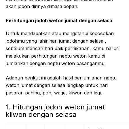
akan jodoh dirinya dimasa depan.
Perhitungan jodoh weton jumat dengan selasa
Untuk mendapatkan atau mengetahui kecocokan
jodohmu yang lahir hari jumat dengan selasa ,
sebelum mencari hari baik pernikahan, kamu harus
melakukan perhitungan neptu weton kamu di
jumlahkan dengan neptu weton pasanganmu.
Adapun berikut ini adalah hasil penjumlahan neptu
weton jumat dengan selasa lengkap untuk hari
pasaran pahing, pon, wage, kliwon dan legi.
1. Hitungan jodoh weton jumat
kliwon dengan selasa