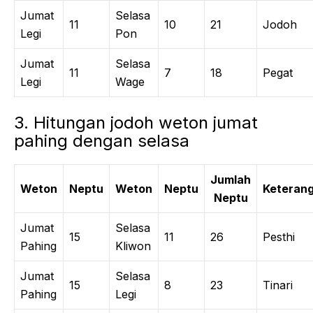
Jumat
Selasa
11
10
21
Jodoh
Legi
Pon
Jumat
Selasa
11
7
18
Pegat
Legi
Wage
3. Hitungan jodoh weton jumat
pahing dengan selasa
Jumlah
Weton
Neptu
Weton
Neptu
Keteran
Neptu
Jumat
Selasa
15
11
26
Pesthi
Pahing
Kliwon
Jumat
Selasa
15
8
23
Tinari
Pahing
Legi