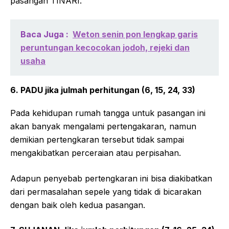
pasangan TINARI.
Baca Juga :
Weton senin pon lengkap garis
peruntungan kecocokan jodoh, rejeki dan
usaha
6. PADU jika julmah perhitungan (6, 15, 24, 33)
Pada kehidupan rumah tangga untuk pasangan ini
akan banyak mengalami pertengakaran, namun
demikian pertengkaran tersebut tidak sampai
mengakibatkan perceraian atau perpisahan.
Adapun penyebab pertengkaran ini bisa diakibatkan
dari permasalahan sepele yang tidak di bicarakan
dengan baik oleh kedua pasangan.