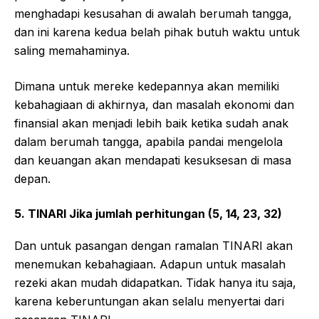
menghadapi kesusahan di awalah berumah tangga,
dan ini karena kedua belah pihak butuh waktu untuk
saling memahaminya.
Dimana untuk mereke kedepannya akan memiliki
kebahagiaan di akhirnya, dan masalah ekonomi dan
finansial akan menjadi lebih baik ketika sudah anak
dalam berumah tangga, apabila pandai mengelola
dan keuangan akan mendapati kesuksesan di masa
depan.
5. TINARI Jika jumlah perhitungan (5, 14, 23, 32)
Dan untuk pasangan dengan ramalan TINARI akan
menemukan kebahagiaan. Adapun untuk masalah
rezeki akan mudah didapatkan. Tidak hanya itu saja,
karena keberuntungan akan selalu menyertai dari