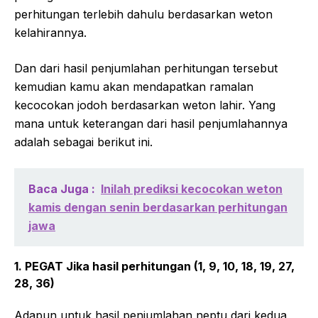
perhitungan terlebih dahulu berdasarkan weton
kelahirannya.
Dan dari hasil penjumlahan perhitungan tersebut
kemudian kamu akan mendapatkan ramalan
kecocokan jodoh berdasarkan weton lahir. Yang
mana untuk keterangan dari hasil penjumlahannya
adalah sebagai berikut ini.
Baca Juga :
Inilah prediksi kecocokan weton
kamis dengan senin berdasarkan perhitungan
jawa
1. PEGAT Jika hasil perhitungan (1, 9, 10, 18, 19, 27,
28, 36)
Adapun untuk hasil penjumlahan neptu dari kedua