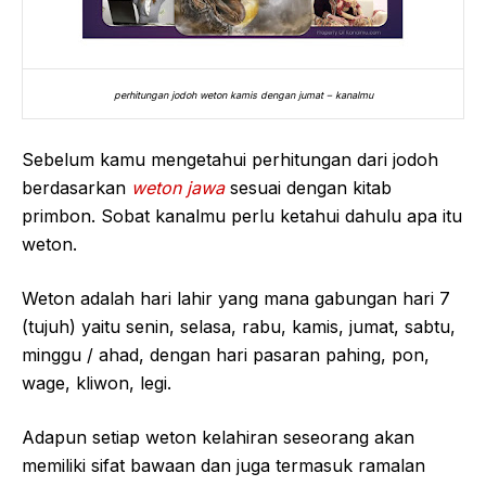
perhitungan jodoh weton kamis dengan jumat – kanalmu
Sebelum kamu mengetahui perhitungan dari jodoh
berdasarkan
weton jawa
sesuai dengan kitab
primbon. Sobat kanalmu perlu ketahui dahulu apa itu
weton.
Weton adalah hari lahir yang mana gabungan hari 7
(tujuh) yaitu senin, selasa, rabu, kamis, jumat, sabtu,
minggu / ahad, dengan hari pasaran pahing, pon,
wage, kliwon, legi.
Adapun setiap weton kelahiran seseorang akan
memiliki sifat bawaan dan juga termasuk ramalan