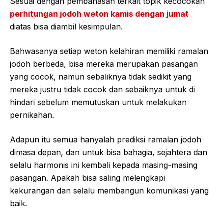
Sesuai dengan pembahasan terkait topik kecocokan
perhitungan jodoh weton kamis dengan jumat
diatas bisa diambil kesimpulan.
Bahwasanya setiap weton kelahiran memiliki ramalan
jodoh berbeda, bisa mereka merupakan pasangan
yang cocok, namun sebaliknya tidak sedikit yang
mereka justru tidak cocok dan sebaiknya untuk di
hindari sebelum memutuskan untuk melakukan
pernikahan.
Adapun itu semua hanyalah prediksi ramalan jodoh
dimasa depan, dan untuk bisa bahagia, sejahtera dan
selalu harmonis ini kembali kepada masing-masing
pasangan. Apakah bisa saling melengkapi
kekurangan dan selalu membangun komunikasi yang
baik.