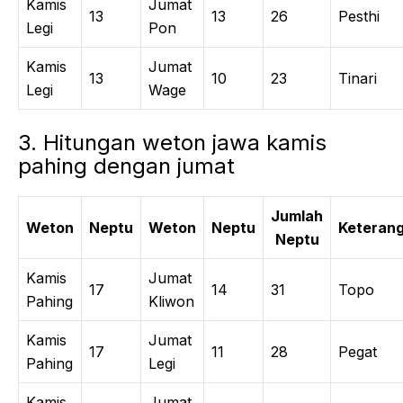
Kamis
Jumat
13
13
26
Pesthi
Legi
Pon
Kamis
Jumat
13
10
23
Tinari
Legi
Wage
3. Hitungan weton jawa kamis
pahing dengan jumat
Jumlah
Weton
Neptu
Weton
Neptu
Keteran
Neptu
Kamis
Jumat
17
14
31
Topo
Pahing
Kliwon
Kamis
Jumat
17
11
28
Pegat
Pahing
Legi
Kamis
Jumat