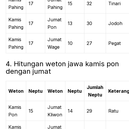
17
15
32
Tinari
Pahing
Pahing
Kamis
Jumat
17
13
30
Jodoh
Pahing
Pon
Kamis
Jumat
17
10
27
Pegat
Pahing
Wage
4. Hitungan weton jawa kamis pon
dengan jumat
Jumlah
Weton
Neptu
Weton
Neptu
Keteran
Neptu
Kamis
Jumat
15
14
29
Ratu
Pon
Kliwon
Kamis
Jumat