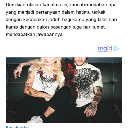
Demikian ulasan kanalmu ini, mudah-mudahan apa
yang menjadi pertanyaan dalam hatimu terkait
dengan kecocokan jodoh bagi kamu yang lahir hari
kamis dengan calon pasangan juga hari jumat,
mendapatkan jawabannya.