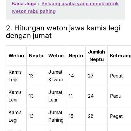
Baca Juga :
Peluang usaha yang cocok untuk
weton rabu pahing
2. Hitungan weton jawa kamis legi
dengan jumat
Jumlah
Weton
Neptu
Weton
Neptu
Keteran
Neptu
Kamis
Jumat
13
14
27
Pegat
Legi
Kliwon
Kamis
Jumat
13
11
24
Padu
Legi
Legi
Kamis
Jumat
13
15
28
Pegat
Legi
Pahing