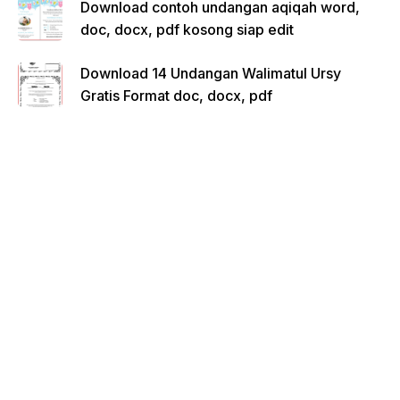
Download contoh undangan aqiqah word,
doc, docx, pdf kosong siap edit
Download 14 Undangan Walimatul Ursy
Gratis Format doc, docx, pdf