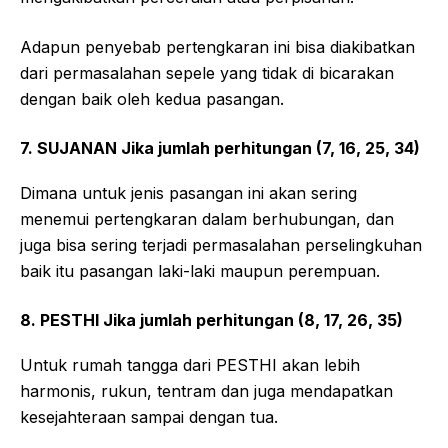
Adapun penyebab pertengkaran ini bisa diakibatkan
dari permasalahan sepele yang tidak di bicarakan
dengan baik oleh kedua pasangan.
7. SUJANAN Jika jumlah perhitungan (7, 16, 25, 34)
Dimana untuk jenis pasangan ini akan sering
menemui pertengkaran dalam berhubungan, dan
juga bisa sering terjadi permasalahan perselingkuhan
baik itu pasangan laki-laki maupun perempuan.
8. PESTHI Jika jumlah perhitungan (8, 17, 26, 35)
Untuk rumah tangga dari PESTHI akan lebih
harmonis, rukun, tentram dan juga mendapatkan
kesejahteraan sampai dengan tua.