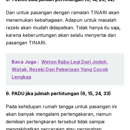
Dan untuk pasangan dengan ramalan TINARI akan
menemukan kebahagiaan. Adapun untuk masalah
rezeki akan mudah didapatkan. Tidak hanya itu saja,
karena keberuntungan akan selalu menyertai dari
pasangan TINARI.
Baca Juga :
Weton Rabu Legi Dari Jodoh,
Watak, Rezeki Dan Pekerjaan Yang Cocok
Lengkap
6. PADU jika julmah perhitungan (6, 15, 24, 33)
Pada kehidupan rumah tangga untuk pasangan ini
akan banyak mengalami pertengakaran, namun
demikian pertengkaran tersebut tidak sampai
mengakibatkan perceraian atau perpisahan.