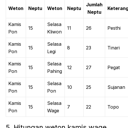
Jumlah
Weton
Neptu
Weton
Neptu
Keteran
Neptu
Kamis
Selasa
15
11
26
Pesthi
Pon
Kliwon
Kamis
Selasa
15
8
23
Tinari
Pon
Legi
Kamis
Selasa
15
12
27
Pegat
Pon
Pahing
Kamis
Selasa
15
10
25
Sujanan
Pon
Pon
Kamis
Selasa
15
7
22
Topo
Pon
Wage
5. Hitungan weton kamis wage