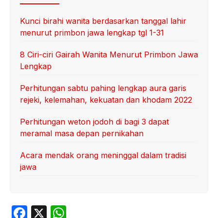
Kunci birahi wanita berdasarkan tanggal lahir
menurut primbon jawa lengkap tgl 1-31
8 Ciri-ciri Gairah Wanita Menurut Primbon Jawa
Lengkap
Perhitungan sabtu pahing lengkap aura garis
rejeki, kelemahan, kekuatan dan khodam 2022
Perhitungan weton jodoh di bagi 3 dapat
meramal masa depan pernikahan
Acara mendak orang meninggal dalam tradisi
jawa
F
X
W