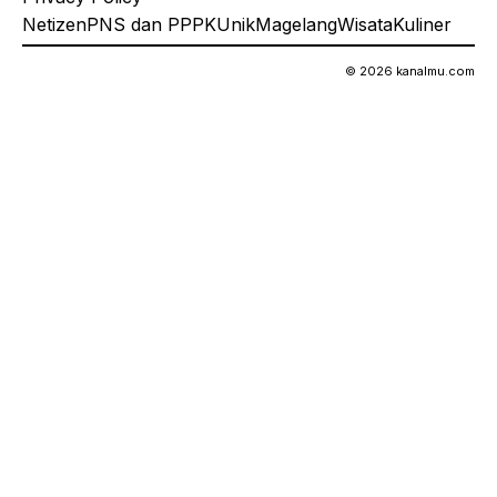
Netizen
PNS dan PPPK
Unik
Magelang
Wisata
Kuliner
© 2026 kanalmu.com