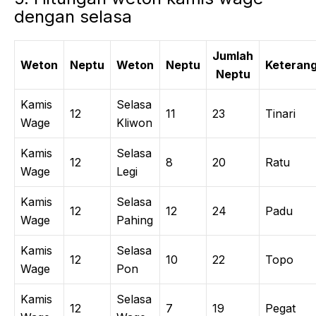
dengan selasa
Jumlah
Weton
Neptu
Weton
Neptu
Keteran
Neptu
Kamis
Selasa
12
11
23
Tinari
Wage
Kliwon
Kamis
Selasa
12
8
20
Ratu
Wage
Legi
Kamis
Selasa
12
12
24
Padu
Wage
Pahing
Kamis
Selasa
12
10
22
Topo
Wage
Pon
Kamis
Selasa
12
7
19
Pegat