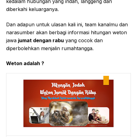
kedalam hubungan yang indah, langgeng dan
diberkahi keluarganya.
Dan adapun untuk ulasan kali ini, team kanalmu dan
narasumber akan berbagi informasi hitungan weton
jawa
jumat dengan rabu
yang cocok dan
diperbolehkan menjalin rumahtangga.
Weton adalah ?