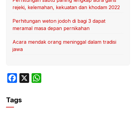
Perhitungan sabtu pahing lengkap aura garis
rejeki, kelemahan, kekuatan dan khodam 2022
Perhitungan weton jodoh di bagi 3 dapat
meramal masa depan pernikahan
Acara mendak orang meninggal dalam tradisi
jawa
F
X
W
a
h
c
at
Tags
e
s
b
A
o
p