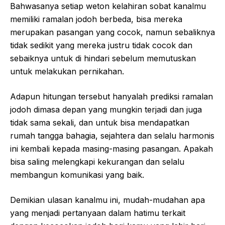
Bahwasanya setiap weton kelahiran sobat kanalmu
memiliki ramalan jodoh berbeda, bisa mereka
merupakan pasangan yang cocok, namun sebaliknya
tidak sedikit yang mereka justru tidak cocok dan
sebaiknya untuk di hindari sebelum memutuskan
untuk melakukan pernikahan.
Adapun hitungan tersebut hanyalah prediksi ramalan
jodoh dimasa depan yang mungkin terjadi dan juga
tidak sama sekali, dan untuk bisa mendapatkan
rumah tangga bahagia, sejahtera dan selalu harmonis
ini kembali kepada masing-masing pasangan. Apakah
bisa saling melengkapi kekurangan dan selalu
membangun komunikasi yang baik.
Demikian ulasan kanalmu ini, mudah-mudahan apa
yang menjadi pertanyaan dalam hatimu terkait