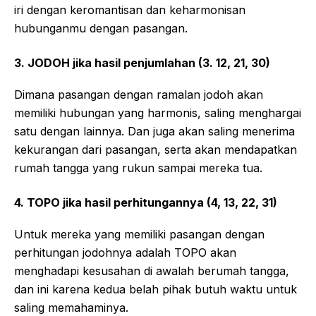
iri dengan keromantisan dan keharmonisan
hubunganmu dengan pasangan.
3. JODOH jika hasil penjumlahan (3. 12, 21, 30)
Dimana pasangan dengan ramalan jodoh akan
memiliki hubungan yang harmonis, saling menghargai
satu dengan lainnya. Dan juga akan saling menerima
kekurangan dari pasangan, serta akan mendapatkan
rumah tangga yang rukun sampai mereka tua.
4. TOPO jika hasil perhitungannya (4, 13, 22, 31)
Untuk mereka yang memiliki pasangan dengan
perhitungan jodohnya adalah TOPO akan
menghadapi kesusahan di awalah berumah tangga,
dan ini karena kedua belah pihak butuh waktu untuk
saling memahaminya.