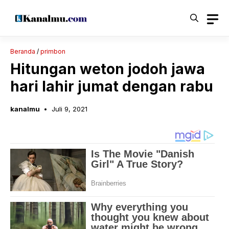
Langsung
ke
isi
Beranda
/
primbon
Hitungan weton jodoh jawa
hari lahir jumat dengan rabu
kanalmu
Juli 9, 2021