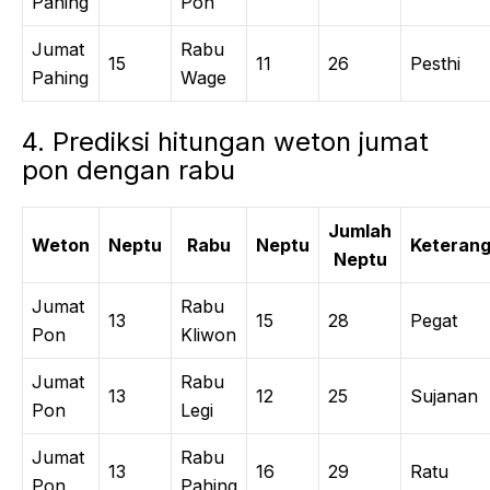
Pahing
Pon
Jumat
Rabu
15
11
26
Pesthi
Pahing
Wage
4. Prediksi hitungan weton jumat
pon dengan rabu
Jumlah
Weton
Neptu
Rabu
Neptu
Keteran
Neptu
Jumat
Rabu
13
15
28
Pegat
Pon
Kliwon
Jumat
Rabu
13
12
25
Sujanan
Pon
Legi
Jumat
Rabu
13
16
29
Ratu
Pon
Pahing