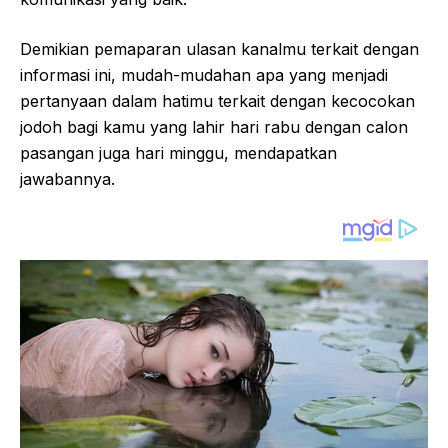
Demikian pemaparan ulasan kanalmu terkait dengan
informasi ini, mudah-mudahan apa yang menjadi
pertanyaan dalam hatimu terkait dengan kecocokan
jodoh bagi kamu yang lahir hari rabu dengan calon
pasangan juga hari minggu, mendapatkan
jawabannya.