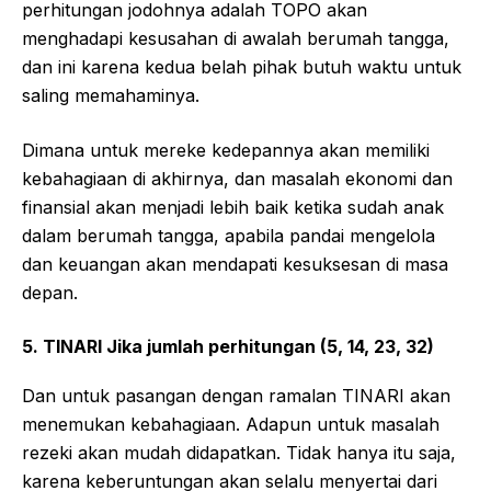
perhitungan jodohnya adalah TOPO akan
menghadapi kesusahan di awalah berumah tangga,
dan ini karena kedua belah pihak butuh waktu untuk
saling memahaminya.
Dimana untuk mereke kedepannya akan memiliki
kebahagiaan di akhirnya, dan masalah ekonomi dan
finansial akan menjadi lebih baik ketika sudah anak
dalam berumah tangga, apabila pandai mengelola
dan keuangan akan mendapati kesuksesan di masa
depan.
5. TINARI Jika jumlah perhitungan (5, 14, 23, 32)
Dan untuk pasangan dengan ramalan TINARI akan
menemukan kebahagiaan. Adapun untuk masalah
rezeki akan mudah didapatkan. Tidak hanya itu saja,
karena keberuntungan akan selalu menyertai dari