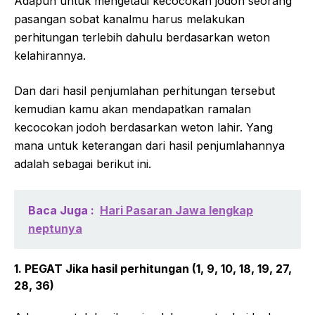
Adapun untuk mengetaui kecocokan jodoh seorang
pasangan sobat kanalmu harus melakukan
perhitungan terlebih dahulu berdasarkan weton
kelahirannya.
Dan dari hasil penjumlahan perhitungan tersebut
kemudian kamu akan mendapatkan ramalan
kecocokan jodoh berdasarkan weton lahir. Yang
mana untuk keterangan dari hasil penjumlahannya
adalah sebagai berikut ini.
Baca Juga :
Hari Pasaran Jawa lengkap
neptunya
1. PEGAT Jika hasil perhitungan (1, 9, 10, 18, 19, 27,
28, 36)