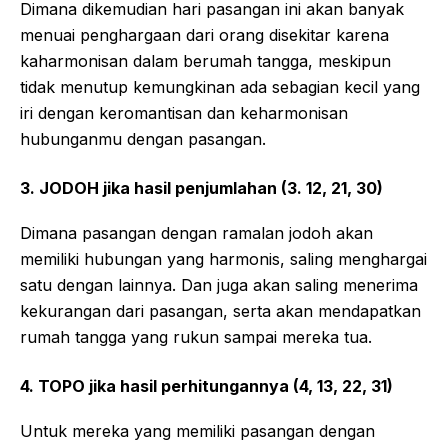
Dimana dikemudian hari pasangan ini akan banyak
menuai penghargaan dari orang disekitar karena
kaharmonisan dalam berumah tangga, meskipun
tidak menutup kemungkinan ada sebagian kecil yang
iri dengan keromantisan dan keharmonisan
hubunganmu dengan pasangan.
3. JODOH jika hasil penjumlahan (3. 12, 21, 30)
Dimana pasangan dengan ramalan jodoh akan
memiliki hubungan yang harmonis, saling menghargai
satu dengan lainnya. Dan juga akan saling menerima
kekurangan dari pasangan, serta akan mendapatkan
rumah tangga yang rukun sampai mereka tua.
4. TOPO jika hasil perhitungannya (4, 13, 22, 31)
Untuk mereka yang memiliki pasangan dengan