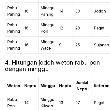
Rabu
Minggu
16
14
30
Jodoh
Pahing
Pahing
Rabu
Minggu
16
12
28
Pegat
Pahing
Pon
Rabu
Minggu
16
9
25
Sujanan
Pahing
Wage
4. Hitungan jodoh weton rabu pon
dengan minggu
Jumlah
Weton
Neptu
Minggu
Neptu
Keteran
Neptu
Rabu
Minggu
14
13
27
Pegat
Pon
Kliwon