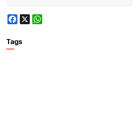
F
X
W
a
h
c
at
Tags
e
s
b
A
o
p
o
p
k