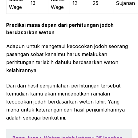
13
12
25
Sujanan
Wage
Wage
Prediksi masa depan dari perhitungan jodoh
berdasarkan weton
Adapun untuk mengetaui kecocokan jodoh seorang
pasangan sobat kanalmu harus melakukan
perhitungan terlebih dahulu berdasarkan weton
kelahirannya.
Dan dari hasil penjumlahan perhitungan tersebut
kemudian kamu akan mendapatkan ramalan
kecocokan jodoh berdasarkan weton lahir. Yang
mana untuk keterangan dari hasil penjumlahannya
adalah sebagai berikut ini.