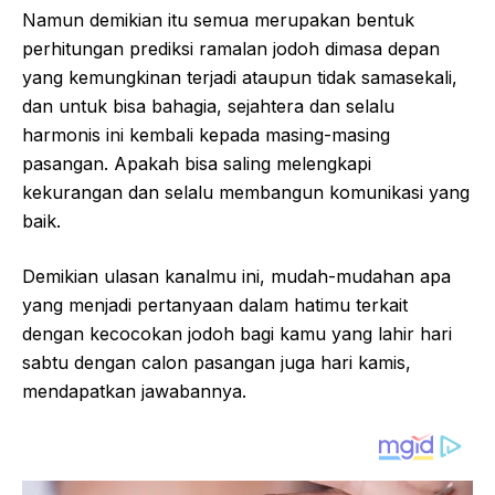
Namun demikian itu semua merupakan bentuk
perhitungan prediksi ramalan jodoh dimasa depan
yang kemungkinan terjadi ataupun tidak samasekali,
dan untuk bisa bahagia, sejahtera dan selalu
harmonis ini kembali kepada masing-masing
pasangan. Apakah bisa saling melengkapi
kekurangan dan selalu membangun komunikasi yang
baik.
Demikian ulasan kanalmu ini, mudah-mudahan apa
yang menjadi pertanyaan dalam hatimu terkait
dengan kecocokan jodoh bagi kamu yang lahir hari
sabtu dengan calon pasangan juga hari kamis,
mendapatkan jawabannya.