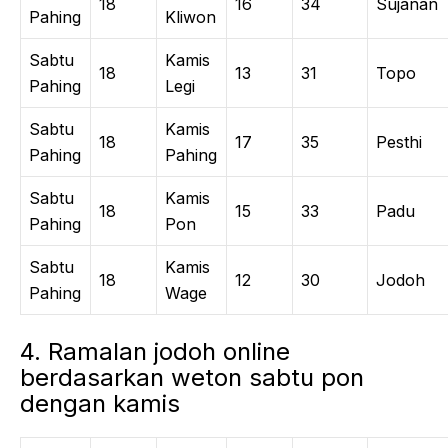
18
16
34
Sujanan
Pahing
Kliwon
Sabtu
Kamis
18
13
31
Topo
Pahing
Legi
Sabtu
Kamis
18
17
35
Pesthi
Pahing
Pahing
Sabtu
Kamis
18
15
33
Padu
Pahing
Pon
Sabtu
Kamis
18
12
30
Jodoh
Pahing
Wage
4. Ramalan jodoh online
berdasarkan weton sabtu pon
dengan kamis