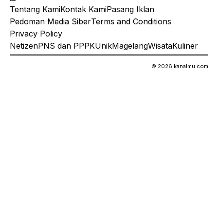
Tentang Kami
Kontak Kami
Pasang Iklan
Pedoman Media Siber
Terms and Conditions
Privacy Policy
Netizen
PNS dan PPPK
Unik
Magelang
Wisata
Kuliner
© 2026 kanalmu.com