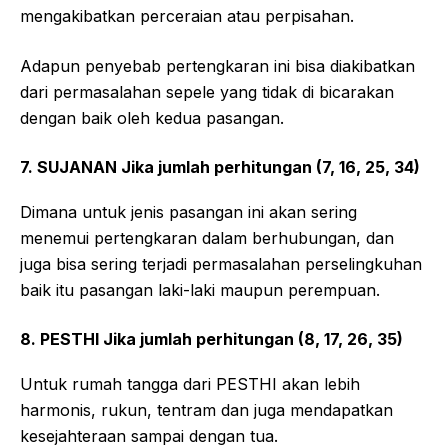
mengakibatkan perceraian atau perpisahan.
Adapun penyebab pertengkaran ini bisa diakibatkan
dari permasalahan sepele yang tidak di bicarakan
dengan baik oleh kedua pasangan.
7. SUJANAN Jika jumlah perhitungan (7, 16, 25, 34)
Dimana untuk jenis pasangan ini akan sering
menemui pertengkaran dalam berhubungan, dan
juga bisa sering terjadi permasalahan perselingkuhan
baik itu pasangan laki-laki maupun perempuan.
8. PESTHI Jika jumlah perhitungan (8, 17, 26, 35)
Untuk rumah tangga dari PESTHI akan lebih
harmonis, rukun, tentram dan juga mendapatkan
kesejahteraan sampai dengan tua.