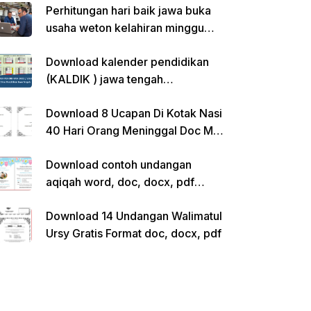
Perhitungan hari baik jawa buka
usaha weton kelahiran minggu
pon
Download kalender pendidikan
(KALDIK ) jawa tengah
2022/2023 pdf
Download 8 Ucapan Di Kotak Nasi
40 Hari Orang Meninggal Doc Ms.
Word Siap Edit
Download contoh undangan
aqiqah word, doc, docx, pdf
kosong siap edit
Download 14 Undangan Walimatul
Ursy Gratis Format doc, docx, pdf