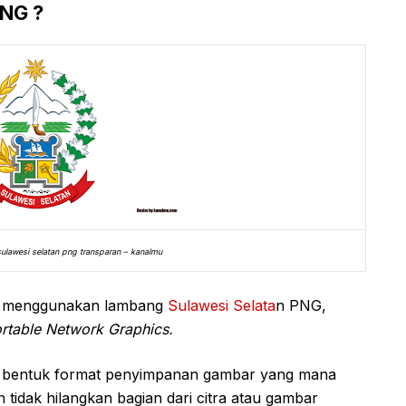
NG ?
sulawesi selatan png transparan – kanalmu
um menggunakan lambang
Sulawesi Selata
n PNG,
rtable Network Graphics.
 bentuk format penyimpanan gambar yang mana
idak hilangkan bagian dari citra atau gambar