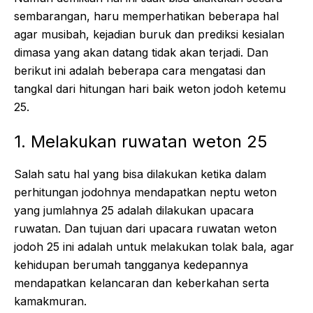
sembarangan, haru memperhatikan beberapa hal
agar musibah, kejadian buruk dan prediksi kesialan
dimasa yang akan datang tidak akan terjadi. Dan
berikut ini adalah beberapa cara mengatasi dan
tangkal dari hitungan hari baik weton jodoh ketemu
25.
1. Melakukan ruwatan weton 25
Salah satu hal yang bisa dilakukan ketika dalam
perhitungan jodohnya mendapatkan neptu weton
yang jumlahnya 25 adalah dilakukan upacara
ruwatan. Dan tujuan dari upacara ruwatan weton
jodoh 25 ini adalah untuk melakukan tolak bala, agar
kehidupan berumah tangganya kedepannya
mendapatkan kelancaran dan keberkahan serta
kamakmuran.