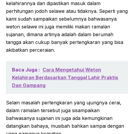
kelahirannya dan dipastikan masuk dalam
perhitungan jodoh selawe atau tidaknya. Seperti yang
kami sudah sampaikan sebelumnya bahwasanya
weton selawe ini juga memiliki makan ramalan
sujanan, dimana artinya adalah dalam berumah
tangga akan cukup banyak pertengkaran yang bisa
akibatkan perceraian.
Baca Juga :
Cara Mengetahui Weton
Kelahiran Berdasarkan Tanggal Lahir Praktis
Dan Gampang
Selain masalah pertengkaran yang ujungnya cerai,
dalam ramalan tersebut juga sisampaikan
bahwasanya sujanan ini juga ada kemungkinan
datangkan bahaya, musibah bahkan sampai dengan
yang namanya kematian.