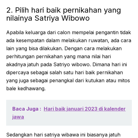
2. Pilih hari baik pernikahan yang
nilainya Satriya Wibowo
Apabila keluarga dari calon mempelai pengantin tidak
ada kesempatan dalam melakukan ruwatan, ada cara
lain yang bisa dilakukan. Dengan cara melakukan
perhitungan pernikahan yang mana nilai hari
akadnya jatuh pada Satriyo wibowo. Dimana hari ini
dipercaya sebagai salah satu hari baik pernikahan
yang juga sebagai penangkal dari kutukan atau mitos
bale kedhawang.
Baca Juga :
Hari baik januari 2023 di kalender
jawa
Sedangkan hari satriya wibawa ini biasanya jatuh