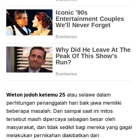
Weton jodoh ketemu 25
atau selawe dalam
perhitungan penanggalah hari baik jawa memiliki
beberapa masalah. Dan sampai saat ini mitos
tersebut masih dipercaya sebagian besar oleh
masyarakat, dan tidak sedikit bagi mereka yang gagal
melakukan pernikahan diakibatkan dari