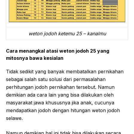
weton jodoh ketemu 25 – kanalmu
Cara menangkal atasi weton jodoh 25 yang
mitosnya bawa kesialan
Tidak sedikit yang banyak membatalkan pernikahan
sebagai salah satu solusi dari permasalahan
perhitungan jodoh pernikahan tersebut. Namun
demikian ada cara lain yang bisa dilakukan oleh
masyarakat jawa khususnya jika anak, cucunya
mendapatkan jodoh dengan hitungan weton jodoh
selawe.
Namun demikian hal ini tidak bisa dilakukan secara