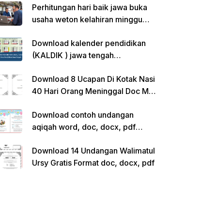
Perhitungan hari baik jawa buka
usaha weton kelahiran minggu
pon
Download kalender pendidikan
(KALDIK ) jawa tengah
2022/2023 pdf
Download 8 Ucapan Di Kotak Nasi
40 Hari Orang Meninggal Doc Ms.
Word Siap Edit
Download contoh undangan
aqiqah word, doc, docx, pdf
kosong siap edit
Download 14 Undangan Walimatul
Ursy Gratis Format doc, docx, pdf