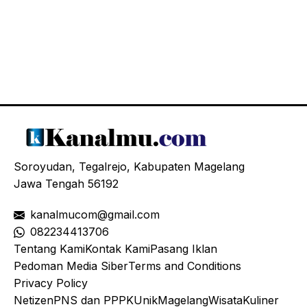
Soroyudan, Tegalrejo, Kabupaten Magelang
Jawa Tengah 56192
kanalmucom@gmail.com
08
2234413706
Tentang Kami
Kontak Kami
Pasang Iklan
Pedoman Media Siber
Terms and Conditions
Privacy Policy
Netizen
PNS dan PPPK
Unik
Magelang
Wisata
Kuliner