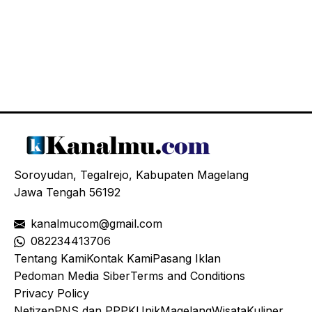
Soroyudan, Tegalrejo, Kabupaten Magelang
Jawa Tengah 56192
kanalmucom@gmail.com
08
2234413706
Tentang Kami
Kontak Kami
Pasang Iklan
Pedoman Media Siber
Terms and Conditions
Privacy Policy
Netizen
PNS dan PPPK
Unik
Magelang
Wisata
Kuliner